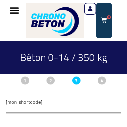
0
Béton 0-14 / 350 kg
1
2
3
4
[mon_shortcode]