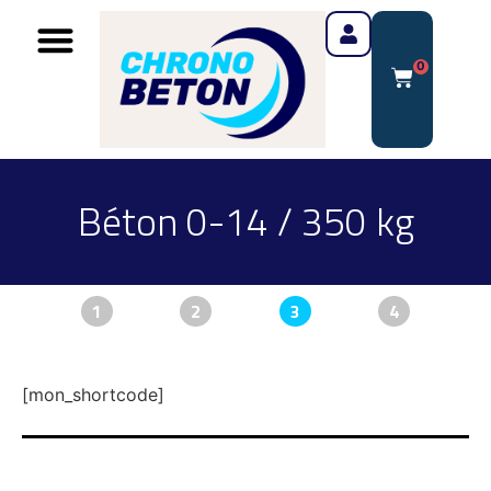
0
Béton 0-14 / 350 kg
1
2
3
4
[mon_shortcode]