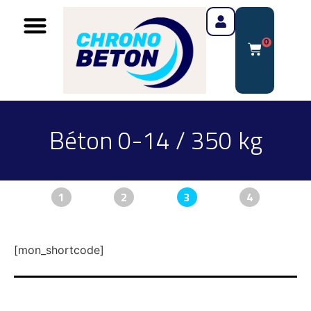
0
Béton 0-14 / 350 kg
1
2
3
4
[mon_shortcode]