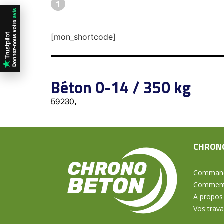
1
[mon_shortcode]
Béton 0-14 / 350 kg
59230,
CHRON
Command
Comment 
A propos
Vos trav