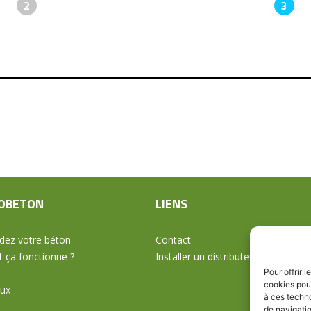
2
3
OBETON
LIENS
ez votre béton
Contact
ça fonctionne ?
Installer un distributeur
Pour offrir 
cookies pour
aux
à ces techn
de navigatio