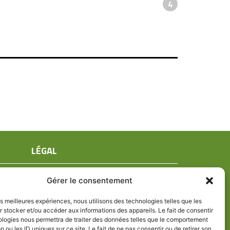
4
LÉGAL
Mentions légales
Gérer le consentement
Conditions générales de ventes
Politique de confidentialité
les meilleures expériences, nous utilisons des technologies telles que les
 stocker et/ou accéder aux informations des appareils. Le fait de consentir
Politique de cookies (UE)
ologies nous permettra de traiter des données telles que le comportement
n ou les ID uniques sur ce site. Le fait de ne pas consentir ou de retirer son