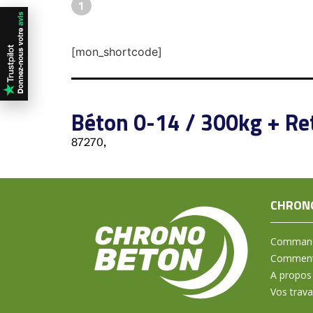
1
[mon_shortcode]
Béton 0-14 / 300kg + Re
87270,
CHRON
Command
Comment 
A propos
Vos trav