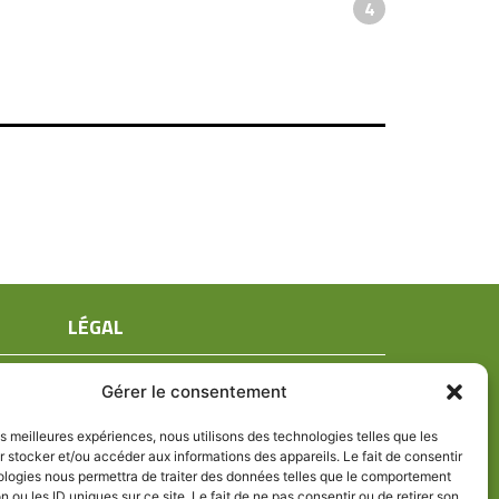
4
LÉGAL
Mentions légales
Gérer le consentement
Conditions générales de ventes
Politique de confidentialité
les meilleures expériences, nous utilisons des technologies telles que les
 stocker et/ou accéder aux informations des appareils. Le fait de consentir
Politique de cookies (UE)
ologies nous permettra de traiter des données telles que le comportement
n ou les ID uniques sur ce site. Le fait de ne pas consentir ou de retirer son