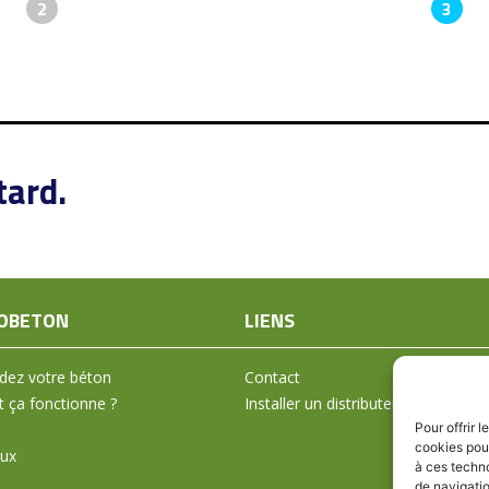
2
3
tard.
OBETON
LIENS
ez votre béton
Contact
ça fonctionne ?
Installer un distributeur
Pour offrir 
cookies pour
aux
à ces techn
de navigatio