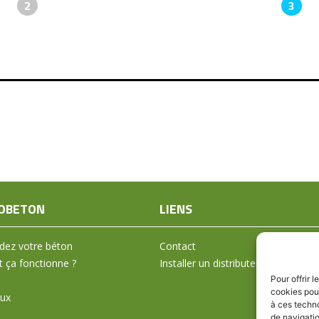
2
3
OBETON
LIENS
ez votre béton
Contact
ça fonctionne ?
Installer un distributeur
Pour offrir 
cookies pour
aux
à ces techn
de navigatio