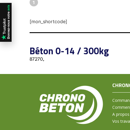
1
[mon_shortcode]
Béton 0-14 / 300kg
87270,
CHRON
Command
Comment 
A propos
Vos trav