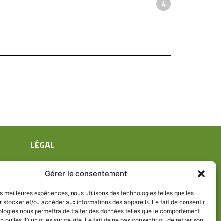
4
LÉGAL
Mentions légales
Gérer le consentement
Conditions générales de ventes
Politique de confidentialité
les meilleures expériences, nous utilisons des technologies telles que les
 stocker et/ou accéder aux informations des appareils. Le fait de consentir
Politique de cookies (UE)
ologies nous permettra de traiter des données telles que le comportement
n ou les ID uniques sur ce site. Le fait de ne pas consentir ou de retirer son