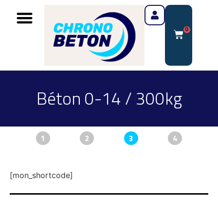
0
Béton 0-14 / 300kg
1
2
3
4
[mon_shortcode]