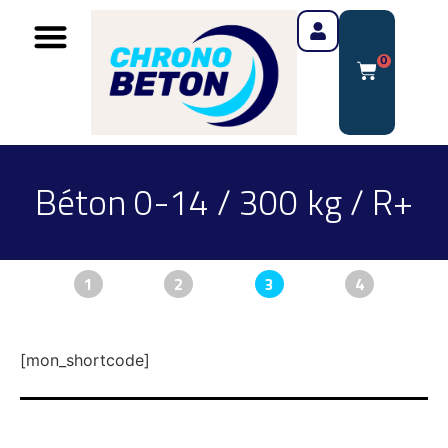
0
Béton 0-14 / 300 kg / R+
1
2
3
4
[mon_shortcode]