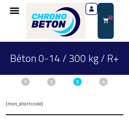
0
Béton 0-14 / 300 kg / R+
1
2
3
4
[mon_shortcode]