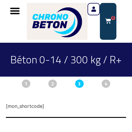
0
Béton 0-14 / 300 kg / R+
1
2
3
4
[mon_shortcode]