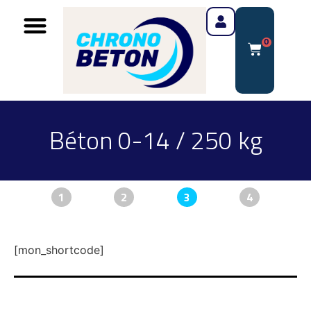
0
Béton 0-14 / 250 kg
1
2
3
4
[mon_shortcode]