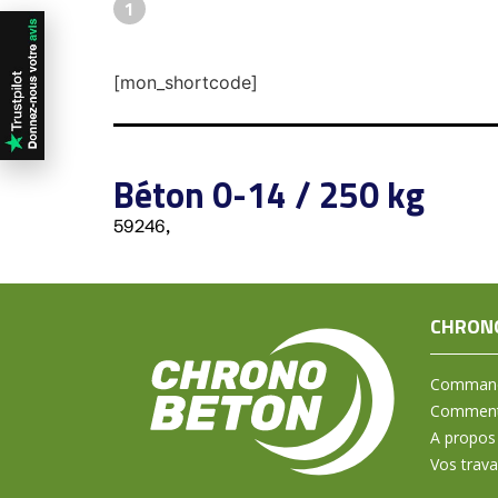
1
[mon_shortcode]
Béton 0-14 / 250 kg
59246,
CHRON
Command
Comment 
A propos
Vos trav