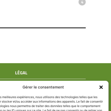
4
LÉGAL
Mentions légales
Gérer le consentement
Conditions générales de ventes
Politique de confidentialité
les meilleures expériences, nous utilisons des technologies telles que les
 stocker et/ou accéder aux informations des appareils. Le fait de consentir
Politique de cookies (UE)
ologies nous permettra de traiter des données telles que le comportement
n ou les ID uniques sur ce site. Le fait de ne pas consentir ou de retirer son