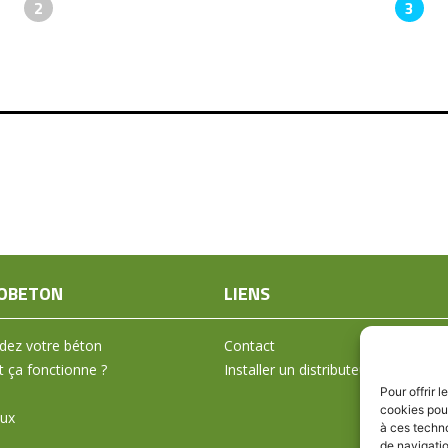
2
3
OBETON
LIENS
ez votre béton
Contact
ça fonctionne ?
Installer un distributeur
Pour offrir 
cookies pour
aux
à ces techn
de navigatio