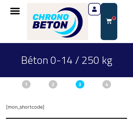
0
Béton 0-14 / 250 kg
1
2
3
4
[mon_shortcode]