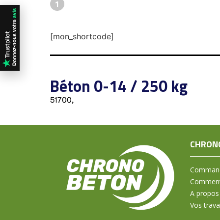
1
[mon_shortcode]
Béton 0-14 / 250 kg
51700,
CHRON
Command
Comment 
A propos
Vos trav