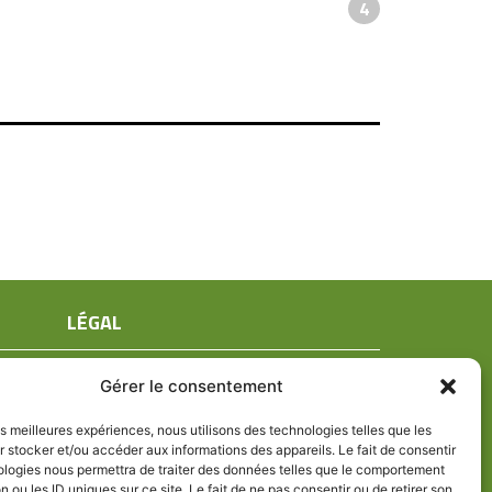
4
LÉGAL
Mentions légales
Gérer le consentement
Conditions générales de ventes
Politique de confidentialité
les meilleures expériences, nous utilisons des technologies telles que les
 stocker et/ou accéder aux informations des appareils. Le fait de consentir
Politique de cookies (UE)
ologies nous permettra de traiter des données telles que le comportement
n ou les ID uniques sur ce site. Le fait de ne pas consentir ou de retirer son