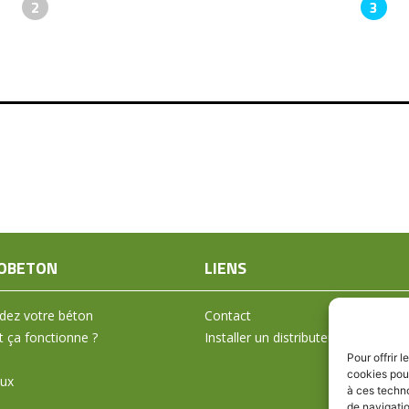
2
3
OBETON
LIENS
ez votre béton
Contact
ça fonctionne ?
Installer un distributeur
Pour offrir 
cookies pour
aux
à ces techn
de navigatio