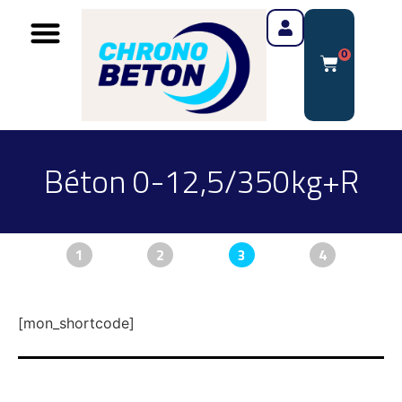
0
Béton 0-12,5/350kg+R
1
2
3
4
[mon_shortcode]