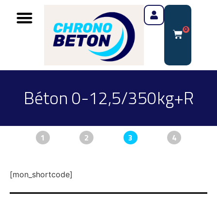
0
Béton 0-12,5/350kg+R
1
2
3
4
[mon_shortcode]