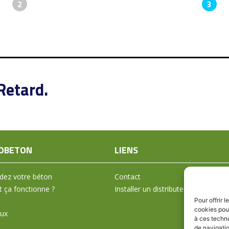
2
3
Retard.
OBETON
LIENS
ez votre béton
Contact
ça fonctionne ?
Installer un distributeur
Pour offrir 
cookies pour
aux
à ces techn
de navigatio