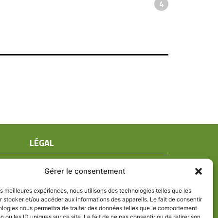
4
LÉGAL
Mentions légales
Gérer le consentement
Conditions générales de ventes
Politique de confidentialité
les meilleures expériences, nous utilisons des technologies telles que les
 stocker et/ou accéder aux informations des appareils. Le fait de consentir
Politique de cookies (UE)
ologies nous permettra de traiter des données telles que le comportement
n ou les ID uniques sur ce site. Le fait de ne pas consentir ou de retirer son