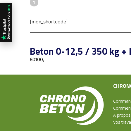
1
[mon_shortcode]
Beton 0-12,5 / 350 kg + 
80100,
CHRON
Command
Comment 
A propos
Vos trav