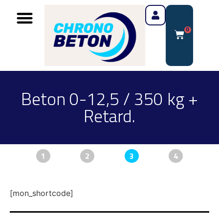
0
Beton 0-12,5 / 350 kg +
Retard.
1
2
3
4
[mon_shortcode]