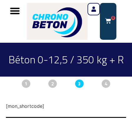
0
Béton 0-12,5 / 350 kg + R
1
2
3
4
[mon_shortcode]