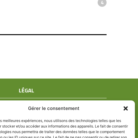
4
LÉGAL
Mentions légales
Gérer le consentement
Conditions générales de ventes
Politique de confidentialité
les meilleures expériences, nous utilisons des technologies telles que les
 stocker et/ou accéder aux informations des appareils. Le fait de consentir
Politique de cookies (UE)
ologies nous permettra de traiter des données telles que le comportement
n ou les ID uniques sur ce site. Le fait de ne pas consentir ou de retirer son