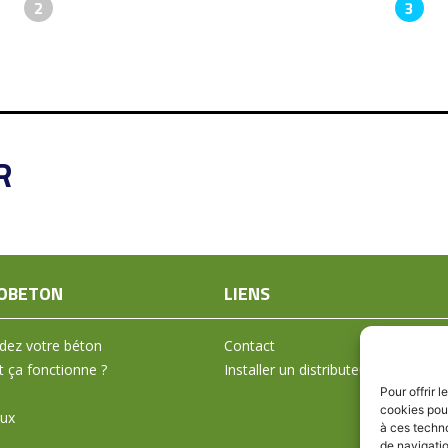
2
3
R
OBETON
LIENS
ez votre béton
Contact
ça fonctionne ?
Installer un distributeur
Pour offrir 
cookies pour
aux
à ces techn
de navigatio