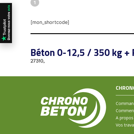
1
[mon_shortcode]
Béton 0-12,5 / 350 kg + 
27310,
CHRON
Command
Comment 
A propos
Vos trav