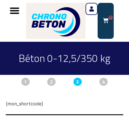
0
Béton 0-12,5/350 kg
1
2
3
4
[mon_shortcode]