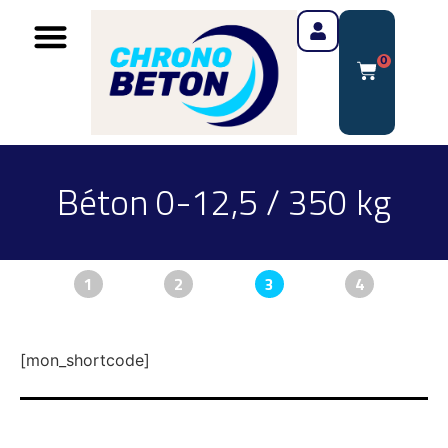
0
Béton 0-12,5 / 350 kg
1
2
3
4
[mon_shortcode]