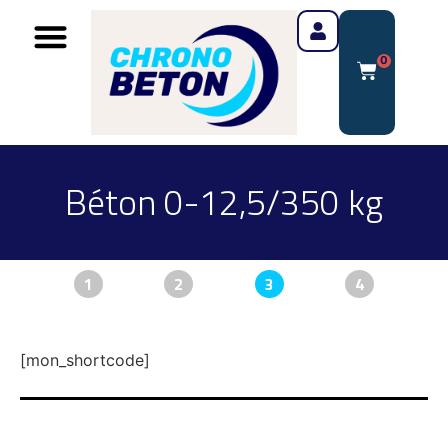
0
Béton 0-12,5/350 kg
1
2
3
4
[mon_shortcode]