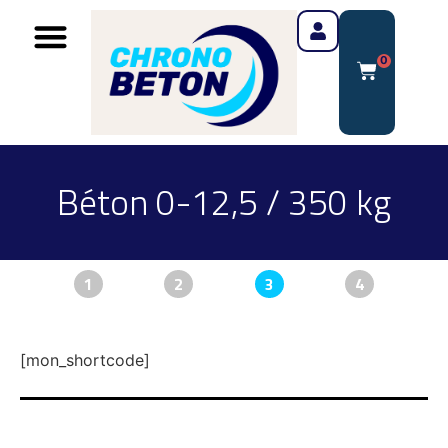
0
Béton 0-12,5 / 350 kg
1
2
3
4
[mon_shortcode]