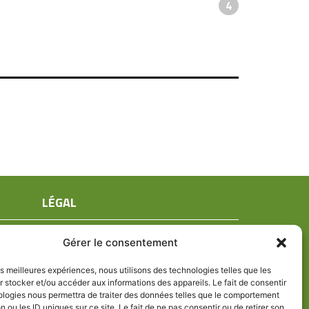
4
LÉGAL
Mentions légales
Gérer le consentement
Conditions générales de ventes
Politique de confidentialité
les meilleures expériences, nous utilisons des technologies telles que les
 stocker et/ou accéder aux informations des appareils. Le fait de consentir
Politique de cookies (UE)
ologies nous permettra de traiter des données telles que le comportement
n ou les ID uniques sur ce site. Le fait de ne pas consentir ou de retirer son