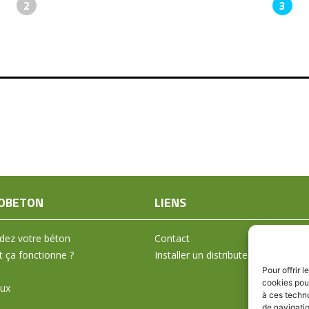
2
3
OBETON
LIENS
ez votre béton
Contact
ça fonctionne ?
Installer un distributeur
Pour offrir 
cookies pour
aux
à ces techn
de navigatio