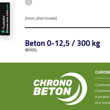
1
[mon_shortcode]
Beton 0-12,5 / 300 kg
80100,
CHRON
Command
Comment 
A propos
Vos trav