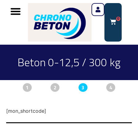
0
Beton 0-12,5 / 300 kg
1
2
3
4
[mon_shortcode]