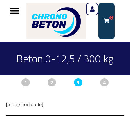
0
Beton 0-12,5 / 300 kg
1
2
3
4
[mon_shortcode]