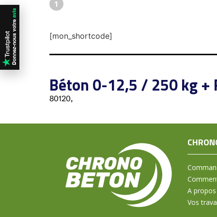
1
[mon_shortcode]
Béton 0-12,5 / 250 kg + 
80120,
CHRON
Command
Comment 
A propos
Vos trav