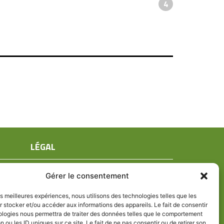
4
LÉGAL
Mentions légales
Gérer le consentement
Conditions générales de ventes
Politique de confidentialité
les meilleures expériences, nous utilisons des technologies telles que les
 stocker et/ou accéder aux informations des appareils. Le fait de consentir
Politique de cookies (UE)
ologies nous permettra de traiter des données telles que le comportement
n ou les ID uniques sur ce site. Le fait de ne pas consentir ou de retirer son