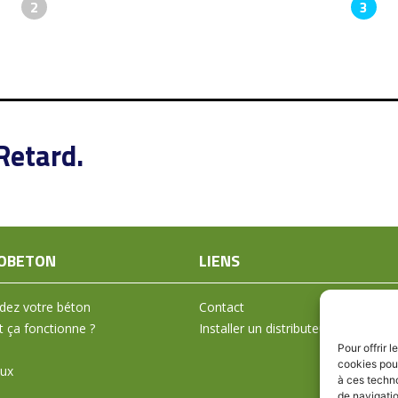
2
3
Retard.
OBETON
LIENS
ez votre béton
Contact
ça fonctionne ?
Installer un distributeur
Pour offrir 
cookies pour
aux
à ces techn
de navigatio