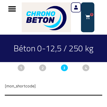
0
Béton 0-12,5 / 250 kg
1
2
3
4
[mon_shortcode]