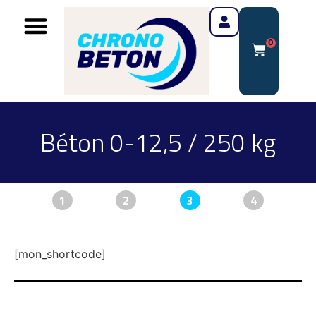
0
Béton 0-12,5 / 250 kg
1
2
3
4
[mon_shortcode]