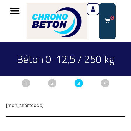
0
Béton 0-12,5 / 250 kg
1
2
3
4
[mon_shortcode]