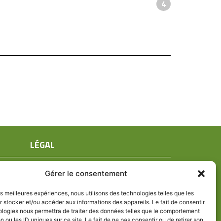
4
LÉGAL
Mentions légales
Gérer le consentement
Conditions générales de ventes
Politique de confidentialité
les meilleures expériences, nous utilisons des technologies telles que les
 stocker et/ou accéder aux informations des appareils. Le fait de consentir
Politique de cookies (UE)
ologies nous permettra de traiter des données telles que le comportement
n ou les ID uniques sur ce site. Le fait de ne pas consentir ou de retirer son