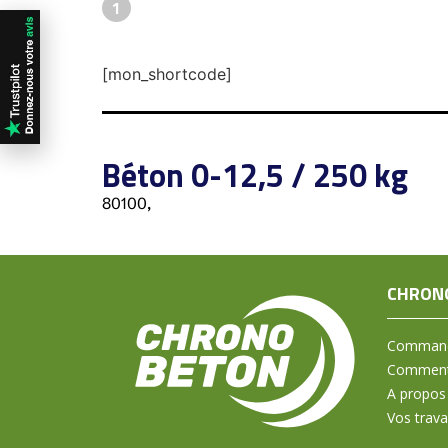
1
[mon_shortcode]
Béton 0-12,5 / 250 kg
80100,
CHRON
Command
Comment 
A propos
Vos trav