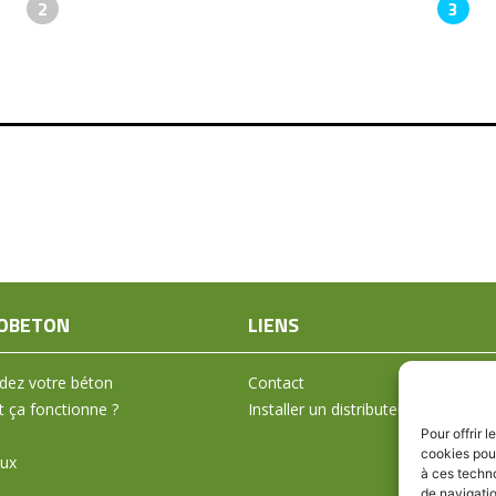
2
3
OBETON
LIENS
ez votre béton
Contact
ça fonctionne ?
Installer un distributeur
Pour offrir 
cookies pour
aux
à ces techn
de navigatio