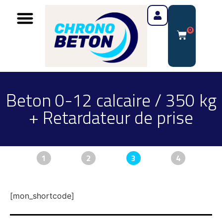
0
Beton 0-12 calcaire / 350 kg
+ Retardateur de prise
1
2
3
4
[mon_shortcode]