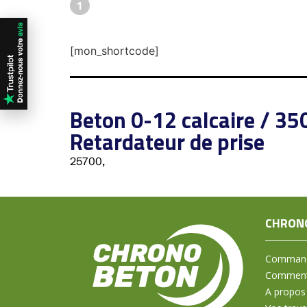
1
[mon_shortcode]
Beton 0-12 calcaire / 35
Retardateur de prise
25700,
CHRON
Command
Comment 
A propos