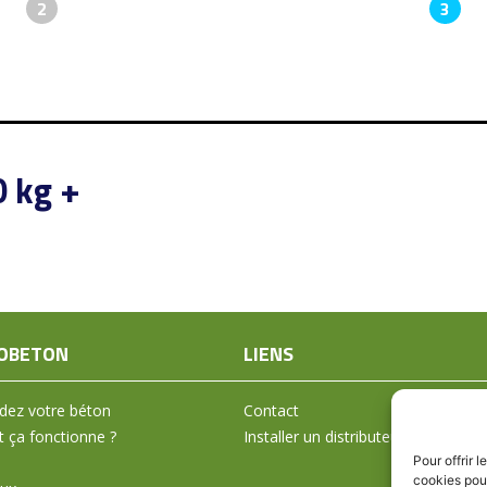
2
3
0 kg +
OBETON
LIENS
ez votre béton
Contact
ça fonctionne ?
Installer un distributeur
Pour offrir 
cookies pour