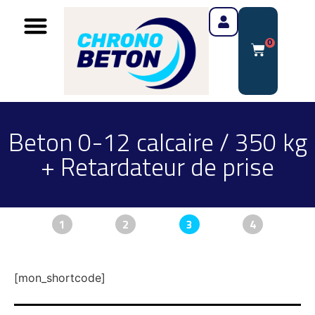
0
Beton 0-12 calcaire / 350 kg
+ Retardateur de prise
1
2
3
4
[mon_shortcode]