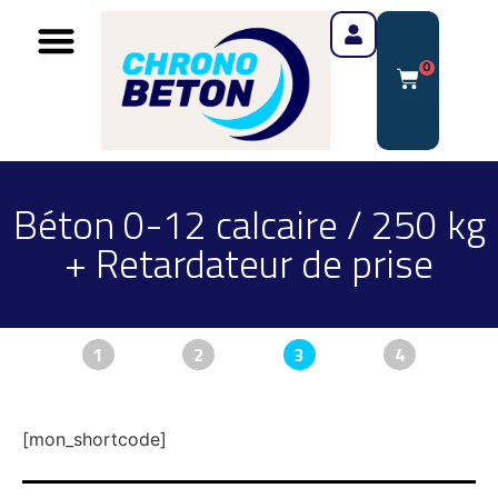
0
Béton 0-12 calcaire / 250 kg
+ Retardateur de prise
1
2
3
4
[mon_shortcode]