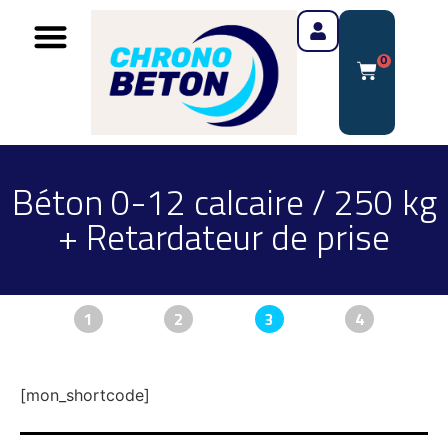
0
Béton 0-12 calcaire / 250 kg
+ Retardateur de prise
1
2
3
4
[mon_shortcode]