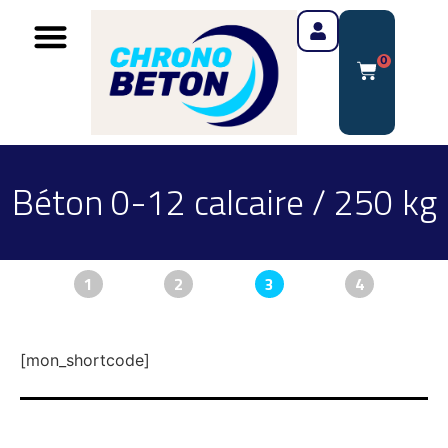
0
Béton 0-12 calcaire / 250 kg
1
2
3
4
[mon_shortcode]