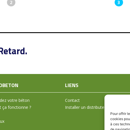
2
3
Retard.
OBETON
LIENS
ez votre béton
Contact
ça fonctionne ?
Installer un distributeur
Pour offrir 
cookies pour
aux
à ces techn
de navigatio