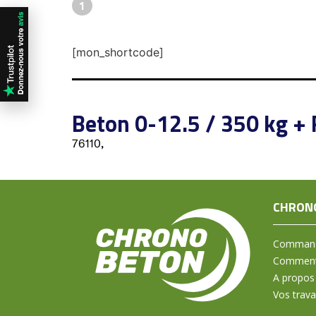
1
[mon_shortcode]
Beton 0-12.5 / 350 kg + 
76110,
CHRON
Command
Comment 
A propos
Vos trav