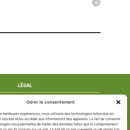
4
LÉGAL
Mentions légales
Gérer le consentement
Conditions générales de ventes
Politique de confidentialité
les meilleures expériences, nous utilisons des technologies telles que les
 stocker et/ou accéder aux informations des appareils. Le fait de consentir
Politique de cookies (UE)
ologies nous permettra de traiter des données telles que le comportement
n ou les ID uniques sur ce site. Le fait de ne pas consentir ou de retirer son