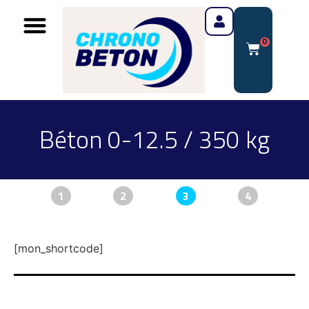
0
Béton 0-12.5 / 350 kg
1
2
3
4
[mon_shortcode]