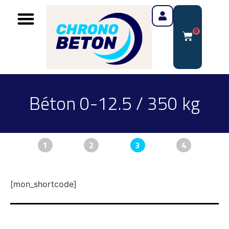
0
Béton 0-12.5 / 350 kg
1
2
3
4
[mon_shortcode]