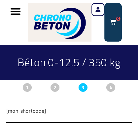
0
Béton 0-12.5 / 350 kg
1
2
3
4
[mon_shortcode]