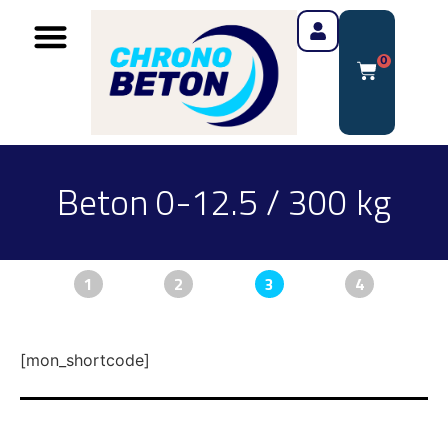
0
Beton 0-12.5 / 300 kg
1
2
3
4
[mon_shortcode]