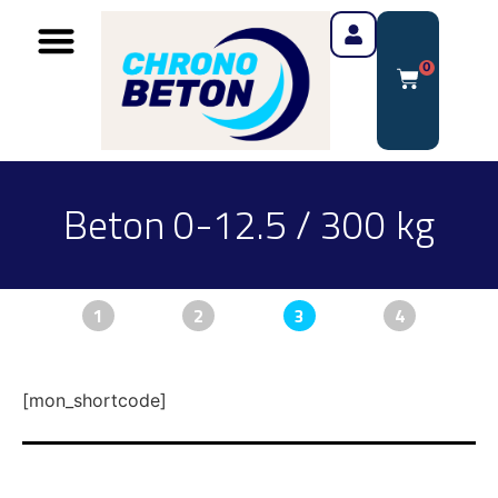
0
Beton 0-12.5 / 300 kg
1
2
3
4
[mon_shortcode]