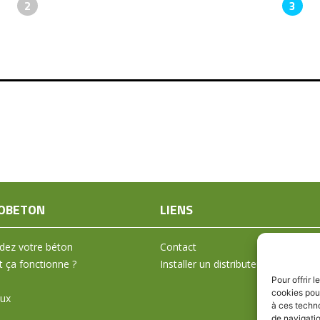
2
3
OBETON
LIENS
ez votre béton
Contact
ça fonctionne ?
Installer un distributeur
Pour offrir 
cookies pour
aux
à ces techn
de navigatio