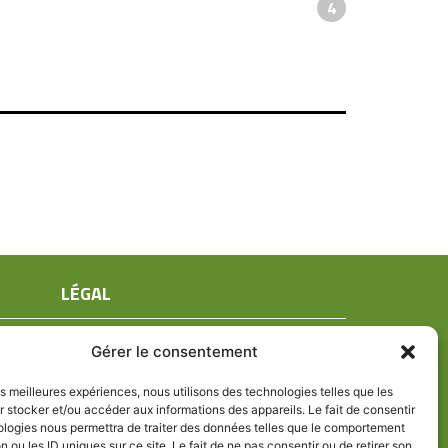
4
LÉGAL
Mentions légales
Gérer le consentement
Conditions générales de ventes
Politique de confidentialité
les meilleures expériences, nous utilisons des technologies telles que les
 stocker et/ou accéder aux informations des appareils. Le fait de consentir
Politique de cookies (UE)
ologies nous permettra de traiter des données telles que le comportement
n ou les ID uniques sur ce site. Le fait de ne pas consentir ou de retirer son