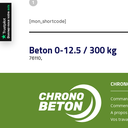
1
[mon_shortcode]
Beton 0-12.5 / 300 kg
76110,
CHRON
Command
Comment 
A propos
Vos trav