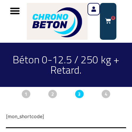
0
Béton 0-12.5 / 250 kg +
Retard.
1
2
3
4
[mon_shortcode]