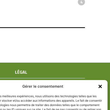
4
LÉGAL
Mentions légales
Gérer le consentement
Conditions générales de ventes
Politique de confidentialité
les meilleures expériences, nous utilisons des technologies telles que les
 stocker et/ou accéder aux informations des appareils. Le fait de consentir
Politique de cookies (UE)
ologies nous permettra de traiter des données telles que le comportement
n ou les ID uniques sur ce site. Le fait de ne pas consentir ou de retirer son