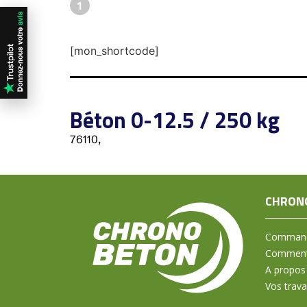
1
[mon_shortcode]
Béton 0-12.5 / 250 kg
76110,
CHRON
Command
Comment 
A propos
Vos trav