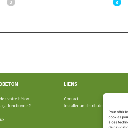
2
3
OBETON
LIENS
ez votre béton
Contact
ça fonctionne ?
Installer un distributeur
Pour offrir 
cookies pour
aux
à ces techn
de navigatio