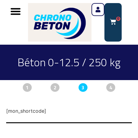
0
Béton 0-12.5 / 250 kg
1
2
3
4
[mon_shortcode]