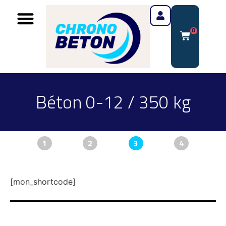
0
Béton 0-12 / 350 kg
1
2
3
4
[mon_shortcode]