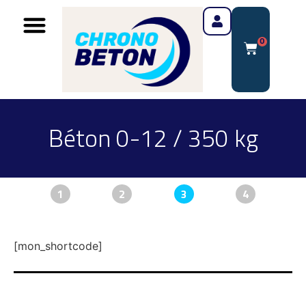
0
Béton 0-12 / 350 kg
1
2
3
4
[mon_shortcode]